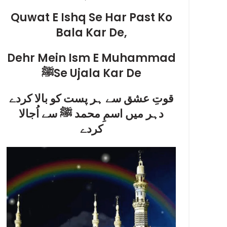
Quwat E Ishq Se Har Past Ko
Bala Kar De,
Dehr Mein Ism E Muhammad
ﷺSe Ujala Kar De
قوتِ عشق سے ہر پست کو بالا کردے
دہر میں اسمِ محمد ﷺ سے اُجالا
کردے