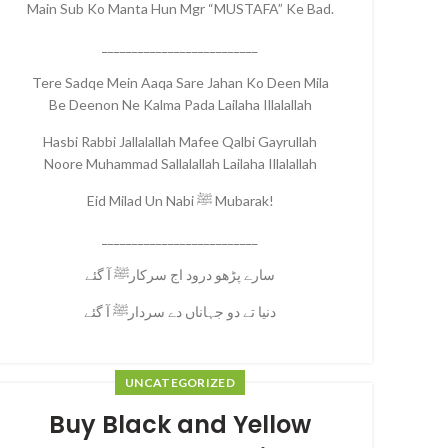
Main Sub Ko Manta Hun Mgr “MUSTAFA” Ke Bad.
__________________________
Tere Sadqe Mein Aaqa Sare Jahan Ko Deen Mila
Be Deenon Ne Kalma Pada Lailaha Illalallah
Hasbi Rabbi Jallalallah Mafee Qalbi Gayrullah
Noore Muhammad Sallalallah Lailaha Illalallah
Eid Milad Un Nabi ﷺ Mubarak!
__________________________
سارے پڑھو درود اج سرکارﷺ آ گئے
دنیا تے دو جہاناں دے سردارﷺ آ گئے
UNCATEGORIZED
Buy Black and Yellow