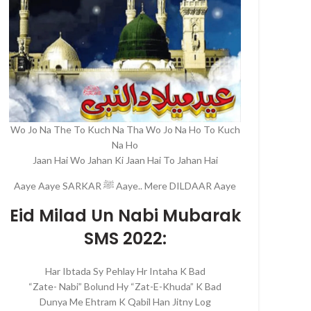
Wo Jo Na The To Kuch Na Tha Wo Jo Na Ho To Kuch
Na Ho
Jaan Hai Wo Jahan Ki Jaan Hai To Jahan Hai
Aaye Aaye SARKAR ﷺ Aaye.. Mere DILDAAR Aaye
Eid Milad Un Nabi Mubarak
SMS 2022:
Har Ibtada Sy Pehlay Hr Intaha K Bad
“Zate- Nabi” Bolund Hy “Zat-E-Khuda” K Bad
Dunya Me Ehtram K Qabil Han Jitny Log