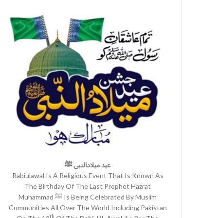
عید میلادالنبی ﷺ
Rabiulawal Is A Religious Event That Is Known As
The Birthday Of The Last Prophet Hazrat
Muhammad ﷺ Is Being Celebrated By Muslim
Communities All Over The World Including Pakistan
th