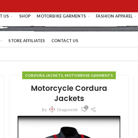
T US
SHOP
MOTORBIKE GARMENTS
FASHION APPAREL
STORE AFFILIATES
CONTACT US
,
CORDURA JACKETS
MOTORBIIKE GARMENTS
Motorcycle Cordura
Jackets
1
By
Dragonridr