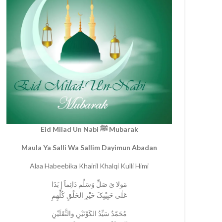
Eid Milad Un Nabi ﷺ Mubarak
Maula Ya Salli Wa Sallim Dayimun Abadan
Alaa Habeebika Khairil Khalqi Kulli Himi
مَولا یَ صَلِّ وَسَلِّم دَائِماََ إ بَدََا
عَلٰی حَبِیْبِکَ خَیْرِ الخَلْقِ کُلِّھِمِ
مُحَمّدٌ سَیِّدُ الکَوْنَیْنِ والثَّقَلَیْنِ